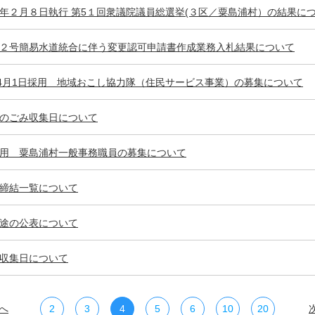
年２月８日執行 第5１回衆議院議員総選挙(３区／粟島浦村）の結果に
２号簡易水道統合に伴う変更認可申請書作成業務入札結果について
は4月1日採用 地域おこし協力隊（住民サービス事業）の募集について
のごみ収集日について
用 粟島浦村一般事務職員の募集について
締結一覧について
途の公表について
収集日について
へ
2
3
4
5
6
10
20