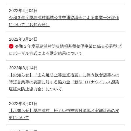
2022年4月04日
令和３年度粟島浦村地域公共交通協議会による事業一次評価
について（お知らせ）
2022年3月24日
令和３年度粟島浦村防災情報基盤整備事業に係る公募型プ
ロポーザル方式による選定結果について
2022年3月14日
【お知らせ】『まん延防止等重点措置』に伴う飲食店等への
時短営業等の要請に対する協力金（新型コロナウイルス感染
症拡大防止協力金）について
2022年3月01日
【お知らせ】粟島浦村 松くい虫被害対策地区実施計画の変
更について