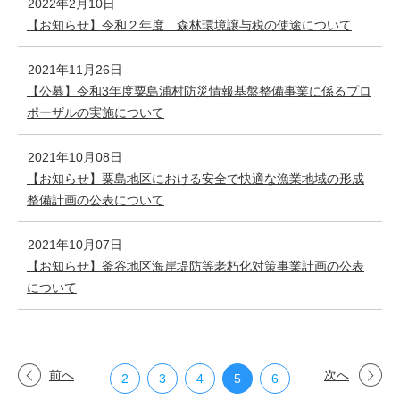
2022年2月10日
【お知らせ】令和２年度 森林環境譲与税の使途について
2021年11月26日
【公募】令和3年度粟島浦村防災情報基盤整備事業に係るプロ
ポーザルの実施について
2021年10月08日
【お知らせ】粟島地区における安全で快適な漁業地域の形成
整備計画の公表について
2021年10月07日
【お知らせ】釜谷地区海岸堤防等老朽化対策事業計画の公表
について
前へ
次へ
2
3
4
5
6