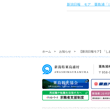
新潟日報 モア 粟島浦「
ホーム
>
お知らせ
>
【新潟日報モア】「し
粟島浦
〒958-