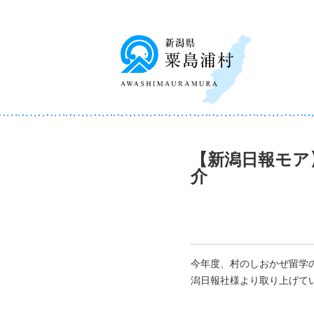
【新潟日報モア
介
今年度、村のしおかぜ留学
潟日報社様より取り上げて